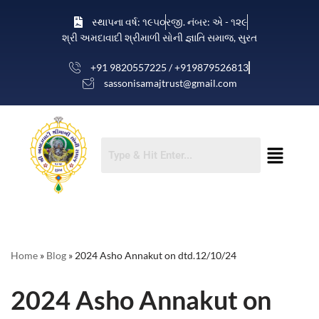
સ્થાપના વર્ષ: ૧૯૫૦
રજી. નંબર: એ - ૧૨૯
શ્રી અમદાવાદી શ્રીમાળી સોની જ્ઞાતિ સમાજ, સુરત
Skip
to
+91 9820557225 / +919879526813
content
sassonisamajtrust@gmail.com
Home
»
Blog
»
2024 Asho Annakut on dtd.12/10/24
2024 Asho Annakut on