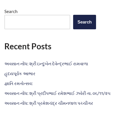
Search
Search
Recent Posts
અવસાન નોંધ: શ્રી ઇન્દુબેન દેવેન્દ્રભાઈ રામવાળા
હૃદયપૂર્વક આભાર
જ્ઞાતિ રમતોત્સવ:
અવસાન નોંધ: શ્રી પ્રદીપભાઈ રમેશભાઈ ઝવેરી તા. ૦૬/૧૧/૨૫
અવસાન નોંધ: શ્રી પ્રમેશચંદ્ર ચીમનલાલ પચ્ચીગર