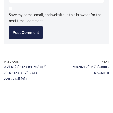
Save my name, email, and website in this browser for the
next time I comment.
PREVIOUS
NEXT
શ્રી કપિલેશ્વર દાદા અને શ્રી
અવસાન નોંધ: શૈલેનભાઈ
નંદકેશ્વર દાદા ની પખાલ
કંચનવાલા
સ્થાપનાની વિધિ